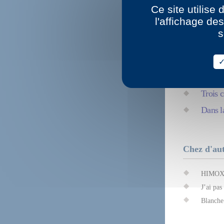
Ce site utilise
Les Pe
l'affichage de
Bis rep
s
Modèle
Lectur
Parmi 
Trois c
Dans l
Chez d'aut
HIMOXY,
J’ai pa
Blanche