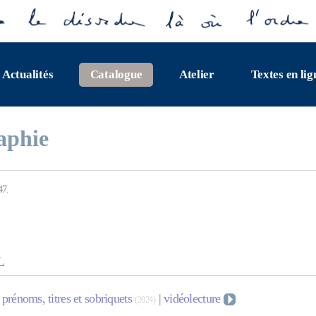
Actualités
Catalogue
Atelier
Textes en lig
aphie
47.
L
prénoms, titres et sobriquets
|
vidéolecture
(2024)