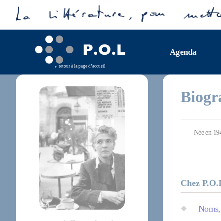
Agenda
retour à la page d’accueil
Biogr
Née en 19
Chez P.O.
Noms, 