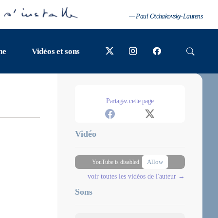
— Paul Otchakovsky-Laurens
ne
Vidéos et sons
Partagez cette page
Vidéo
Allow
YouTube is disabled.
voir toutes les vidéos de l'auteur →
Sons