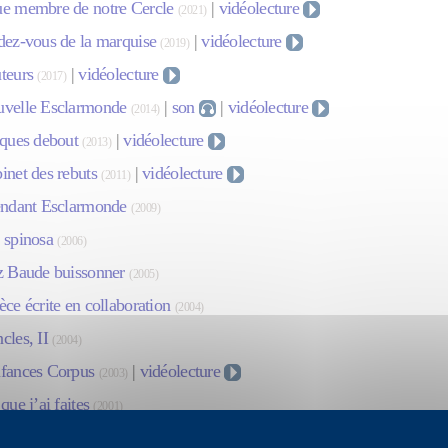
e membre de notre Cercle
|
vidéolecture
(2021)
dez-vous de la marquise
|
vidéolecture
(2019)
teurs
|
vidéolecture
(2017)
velle Esclarmonde
|
son
|
vidéolecture
(2014)
iques debout
|
vidéolecture
(2013)
inet des rebuts
|
vidéolecture
(2011)
endant Esclarmonde
(2009)
 spinosa
(2006)
z Baude buissonner
(2005)
ce écrite en collaboration
(2004)
cles, II
(2004)
fances Corpus
|
vidéolecture
(2003)
que j’ai faites
(2001)
ntemps du corpus
(2001)