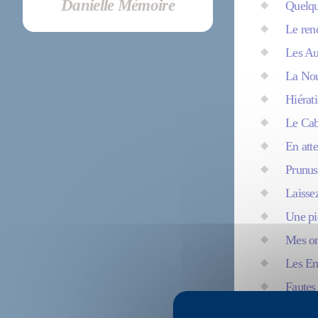
Danielle Mémoire
Quelqu
Le ren
Les Au
La Nou
Hiérat
Le Cab
En att
Prunus
Laisse
Une piè
Mes on
Les En
Fautes 
Le Pri