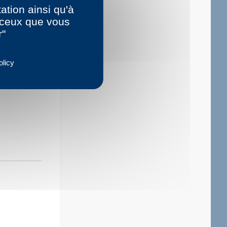
ation ainsi qu'à
r ceux que vous
r"
olicy