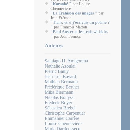
"Karaoké "
par Louise
Chennevière
"La Trahison des images "
par
Jean Frémon
"Tiens, et si j'écrivais un poème ?
"
par François Matton
"Paul Auster et les trois whiskies
"
par Jean Frémon
Auteurs
Santiago H. Amigorena
Nathalie Azoulai
Pierric Bailly
Jean-Luc Bayard
Mathieu Bermann
Frédérique Berthet
Mika Biermann
Nicolas Bouyssi
Frédéric Boyer
Sébastien Brebel
Christophe Carpentier
Emmanuel Carrère
Louise Chennevière
Marie Darrieussecq