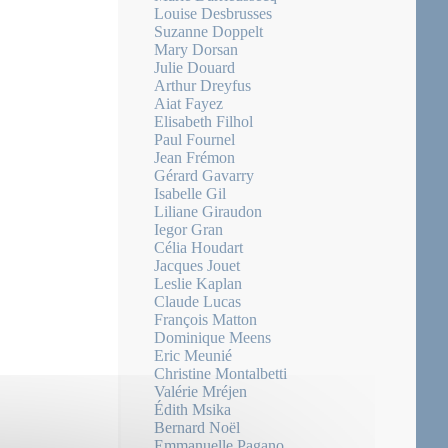
Louise Desbrusses
Suzanne Doppelt
Mary Dorsan
Julie Douard
Arthur Dreyfus
Aiat Fayez
Elisabeth Filhol
Paul Fournel
Jean Frémon
Gérard Gavarry
Isabelle Gil
Liliane Giraudon
Iegor Gran
Célia Houdart
Jacques Jouet
Leslie Kaplan
Claude Lucas
François Matton
Dominique Meens
Eric Meunié
Christine Montalbetti
Valérie Mréjen
Édith Msika
Bernard Noël
Emmanuelle Pagano