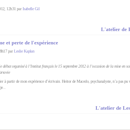
012, 12h31 par
Isabelle Gil
L'atelier de 
me et perte de l'expérience
08h17 par
Leslie Kaplan
 le débat organisé à l’Institut français le 15 septembre 2012 à l’occasion de la mise en s
Varsovie
ler à partir de mon expérience d’écrivain. Heitor de Macedo, psychanalyste, n’a pas pu v
e...
L'atelier de Le