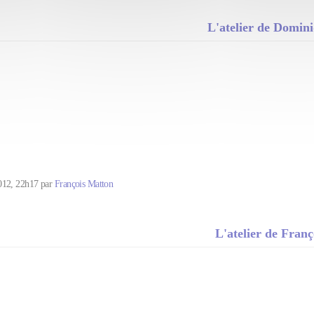
L'atelier de Domin
012, 22h17 par
François Matton
L'atelier de Fran