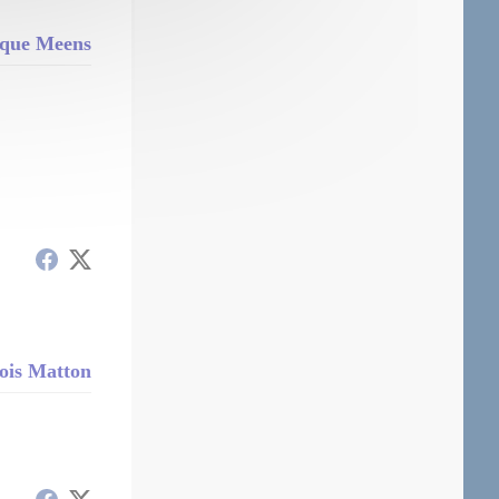
ique Meens
çois Matton