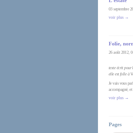
L'estate
03 septembre 2
voir plus →
Folie, nor
26 août 2012, 
texte écrit pour
elle est folle à 
Je vais vous par
accompagné, et j
voir plus →
Pages