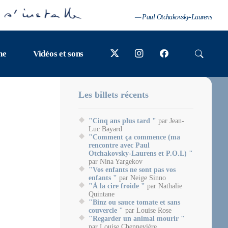
— Paul Otchakovsky-Laurens
ne
Vidéos et sons
Les billets récents
"Cinq ans plus tard "
par Jean-
Luc Bayard
"Comment ça commence (ma
rencontre avec Paul
Otchakovsky-Laurens et P.O.L) "
par Nina Yargekov
"Vos enfants ne sont pas vos
enfants "
par Neige Sinno
"À la cire froide "
par Nathalie
Quintane
"Binz ou sauce tomate et sans
couvercle "
par Louise Rose
"Regarder un animal mourir "
par Louise Chennevière