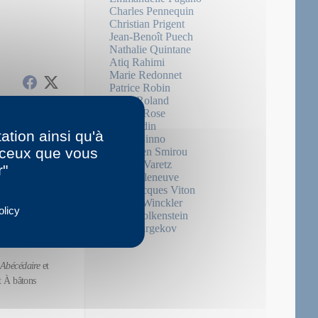
Charles Pennequin
Christian Prigent
Jean-Benoît Puech
Nathalie Quintane
Atiq Rahimi
Marie Redonnet
Patrice Robin
Alice Roland
Louise Rose
Éric Sadin
ation ainsi qu'à
Neige Sinno
r ceux que vous
Sébastien Smirou
çois Matton
Patrick Varetz
r"
Éric Villeneuve
Jean-Jacques Viton
Martin Winckler
olicy
Julie Wolkenstein
Nina Yargekov
Abécédaire
et
et À bâtons