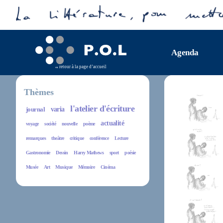
Agenda
retour à la page d’accueil
Thèmes
l'atelier d'écriture
journal
varia
actualité
voyage
société
nouvelle
poème
remarques
theâtre
critique
conférence
Lecture
Gastronomie
Dessin
Harry Mathews
sport
poésie
Musée
Art
Musique
Mémoire
Cinéma