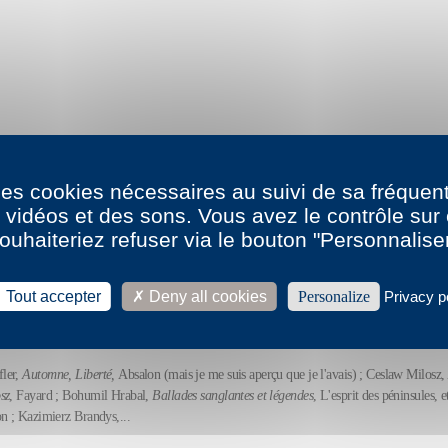
2, 14h55 par
François Matton
 des cookies nécessaires au suivi de sa fréquent
s vidéos et des sons. Vous avez le contrôle su
L'atelier de Fran
ouhaiteriez refuser via le bouton "Personnalise
igres
012, 21h42 par
Dominique Meens
Tout accepter
Deny all cookies
Personalize
Privacy p
2
ler,
Automne, Liberté,
Absalon (mais je me suis aperçu que je l'avais) ; Ceslaw Milosz,
sz
, Fayard ; Bohumil Hrabal,
Ballades sanglantes et légendes
, L'esprit des péninsules, 
on ; Kazimierz Brandys,...