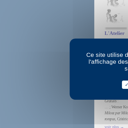
L'Atelier
03 octobre 201
voir plus →
Ce site utilise
l'affichage de
s
Vaches ma
26 septembre 2
Septembre 201
Gratuits
:
… ; Werner Kof
Milosz par Milo
rompus
, Critéri
voir plus →