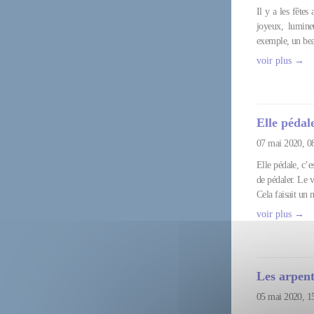
Il y a les fêtes
joyeux, lumine
exemple, un beau
voir plus →
Elle pédal
07 mai 2020, 0
Elle pédale, c’e
de pédaler. Le v
Cela faisait un 
voir plus →
Les arpen
05 mai 2020, 1