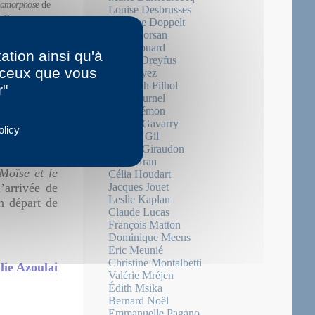
amorphose
de
Louise Desbrusses
lle est
Suzanne Doppelt
Mary Dorsan
Julie Douard
ation ainsi qu'à
Arthur Dreyfus
r ceux que vous
Aiat Fayez
lie Azoulai
Elisabeth Filhol
r"
Paul Fournel
Jean Frémon
Gérard Gavarry
olicy
Isabelle Gil
Liliane Giraudon
Iegor Gran
Moïse et le
Célia Houdart
’arrivée de
Jacques Jouet
Leslie Kaplan
n départ de
Claude Lucas
François Matton
Dominique Meens
Eric Meunié
Christine Montalbetti
lie Azoulai
Valérie Mréjen
Édith Msika
Bernard Noël
Emmanuelle Pagano