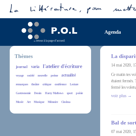
Agenda
retour à la page d’accueil
Thèmes
La dispari
14 mai 2020, 1
l'atelier d'écriture
journal
varia
Ce matin tes vol
actualité
voyage
société
nouvelle
poème
étaient fermés. T
remarques
theâtre
critique
conférence
Lecture
fermé les volets
Gastronomie
Dessin
Harry Mathews
sport
poésie
voir plus →
Musée
Art
Musique
Mémoire
Cinéma
Bal de sor
07 mai 2020, 1