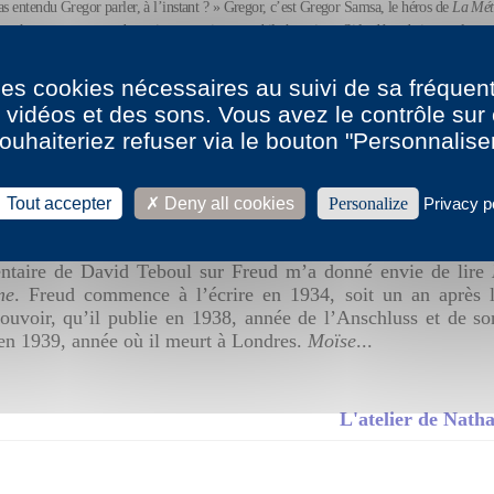
as entendu Gregor parler, à l’instant ? » Gregor, c’est Gregor Samsa, le héros de
La Mét
proches comprennent de moins en moins quand il s’exprime. Si la dégradation est lente, e
utit à l’effroi de ce constat : il a « une voix...
 des cookies nécessaires au suivi de sa fréquent
s vidéos et des sons. Vous avez le contrôle su
L'atelier de Natha
ouhaiteriez refuser via le bouton "Personnalise
Tout accepter
Deny all cookies
Personalize
Privacy p
12h36 par
Nathalie Azoulai
taire de David Teboul sur Freud m’a donné envie de lire
me
. Freud commence à l’écrire en 1934, soit un an après l
pouvoir, qu’il publie en 1938, année de l’Anschluss et de so
 en 1939, année où il meurt à Londres.
Moïse
...
L'atelier de Natha