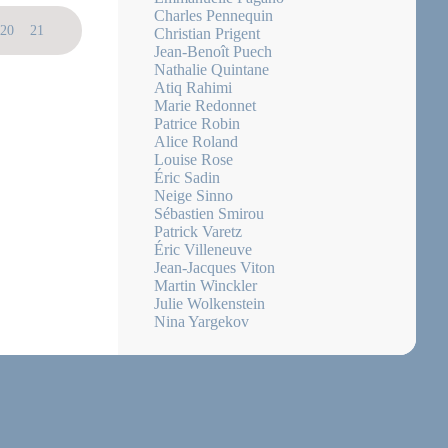
Charles Pennequin
20
21
22
23
24
25
26
27
28
29
30
31
32
33
34
Christian Prigent
Jean-Benoît Puech
Nathalie Quintane
Atiq Rahimi
Marie Redonnet
Patrice Robin
Alice Roland
Louise Rose
Éric Sadin
Neige Sinno
Sébastien Smirou
Patrick Varetz
Éric Villeneuve
Jean-Jacques Viton
Martin Winckler
Julie Wolkenstein
Nina Yargekov