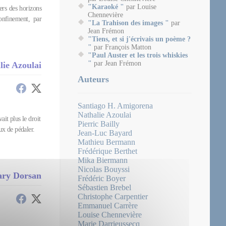
"Karaoké "
par Louise
vers des horizons
Chennevière
onfinement, par
"La Trahison des images "
par
Jean Frémon
"Tiens, et si j'écrivais un poème ?
"
par François Matton
"Paul Auster et les trois whiskies
"
par Jean Frémon
lie Azoulai
Auteurs
Santiago H. Amigorena
Nathalie Azoulai
ait plus le droit
Pierric Bailly
ux de pédaler.
Jean-Luc Bayard
Mathieu Bermann
Frédérique Berthet
Mika Biermann
Nicolas Bouyssi
ary Dorsan
Frédéric Boyer
Sébastien Brebel
Christophe Carpentier
Emmanuel Carrère
Louise Chennevière
Marie Darrieussecq