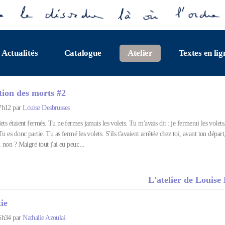
Actualités
Catalogue
Atelier
Textes en lig
tion des morts #2
7h12 par
Louise Desbrusses
ets étaient fermés. Tu ne fermes jamais les volets. Tu m'avais dit : je fermerai les volets
u es donc partie. Tu as fermé les volets. S'ils t'avaient arrêtée chez toi, avant ton départ,
, non ? Malgré tout j'ai eu peur....
L'atelier de Louise
tie
5h34 par
Nathalie Azoulai