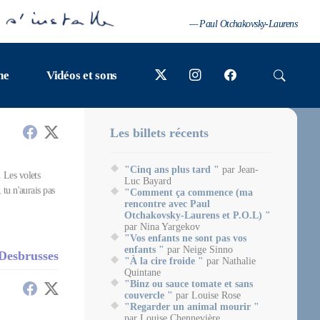
— Paul Otchakovsky-Laurens
ne
Vidéos et sons
Les billets récents
"Cinq ans plus tard "
par Jean-
. Les volets
Luc Bayard
 tu n'aurais pas
"Comment ça commence (ma
rencontre avec Paul
Otchakovsky-Laurens et P.O.L) "
par Nina Yargekov
"Vos enfants ne sont pas vos
enfants "
par Neige Sinno
 Desbrusses
"À la cire froide "
par Nathalie
Quintane
"Binz ou sauce tomate et sans
couvercle "
par Louise Rose
"Regarder un animal mourir "
par Louise Chennevière