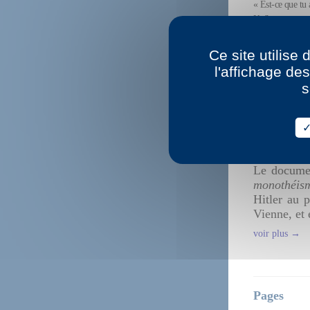
« Est-ce que tu 
Kafka, que ses 
implacable et abo
Ce site utilise
voir plus →
l'affichage de
s
Moïse
30 avril 2020, 
4
.
Le documen
monothéis
Hitler au 
Vienne, et
voir plus →
Pages