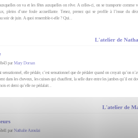
 auxquelles on va et les fêtes auxquelles on rêve. A celles-ci, on se transporte comme 
ux, pleins d’une foule accueillante. Tenez, prenez qui se profile à l’issue du déc
 soir de juin. A quoi ressemble-t-elle ? Qui...
L'atelier de Natha
e
8h43 par
Mary Dorsan
st sensationnel, elle pédale, c’est sensationnel que de pédaler quand on croyait qu’on n’av
ent dans les cheveux, les cuisses qui chauffent, la selle dure entre les jambes qu’il est do
mois et demi qu’elle ne pédalait...
L'atelier de M
teurs
5h41 par
Nathalie Azoulai